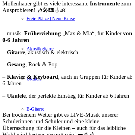
Mollenhauer gibt es viele interessante
Instrumente
zum
Ausprobieren! 🎶🎤🎹🎸👶
Freie Plätze | Neue Kurse
– musik.
Früherziehung
„Max & Mia“, für Kinder
von
0-6 Jahren
Akustikgitarre
–
Gitarre
, akustisch & elektrisch
–
Gesang
, Rock & Pop
–
Klavier & Keyboard
, auch in Gruppen für Kinder ab
Ukulele
6 Jahren
–
Ukulele
, der perfekte Einstieg für Kinder ab 6 Jahren
E-Gitarre
Bei trockenem Wetter gibt es LIVE-Musik unserer
Schülerinnen und Schüler und eine kleine
Überraschung für die Kleinen – auch für das leibliche
Wohl wird bestens gesorgt sein! 🌭🥤🎶