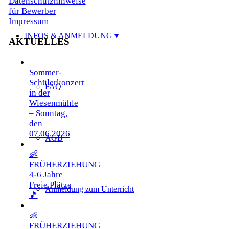
Datenschutzhinweise
für Bewerber
Impressum
INFOS & ANMELDUNG
AKTUELLES
Sommer-
Schülerkonzert
FAQ
in der
Wiesenmühle
– Sonntag,
den
07.06.2026
AGB
👶
FRÜHERZIEHUNG
4-6 Jahre –
Freie Plätze
Anmeldung zum Unterricht
🎵
👶
FRÜHERZIEHUNG