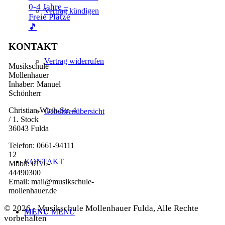
0-4 Jahre –
Vertrag kündigen
Freie Plätze
🎵
KONTAKT
Vertrag widerrufen
Musikschule
Mollenhauer
Inhaber: Manuel
Schönherr
Christian-Wirth-Str. 4
Gebührenübersicht
/ 1. Stock
36043 Fulda
Telefon: 0661-94111
12
KONTAKT
Mobil: 0176-
44490300
Email: mail@musikschule-
mollenhauer.de
© 2026 - Musikschule Mollenhauer Fulda, Alle Rechte
MENÜ
MENÜ
vorbehalten