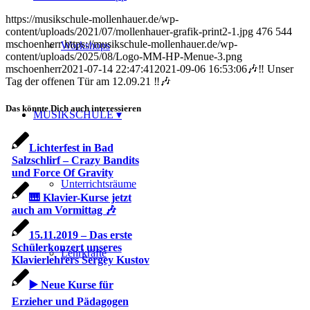
https://musikschule-mollenhauer.de/wp-
content/uploads/2021/07/mollenhauer-grafik-print2-1.jpg
476
544
mschoenherr
https://musikschule-mollenhauer.de/wp-
Workshops
content/uploads/2025/08/Logo-MM-HP-Menue-3.png
mschoenherr
2021-07-14 22:47:41
2021-09-06 16:53:06
🎶‼️ Unser
Tag der offenen Tür am 12.09.21 ‼️🎶
Das könnte Dich auch interessieren
MUSIKSCHULE
Lichterfest in Bad
Salzschlirf – Crazy Bandits
und Force Of Gravity
Unterrichtsräume
🎹 Klavier-Kurse jetzt
auch am Vormittag 🎶
15.11.2019 – Das erste
Schülerkonzert unseres
Lehrkräfte
Klavierlehrers Sergey Kustov
▶️ Neue Kurse für
Erzieher und Pädagogen