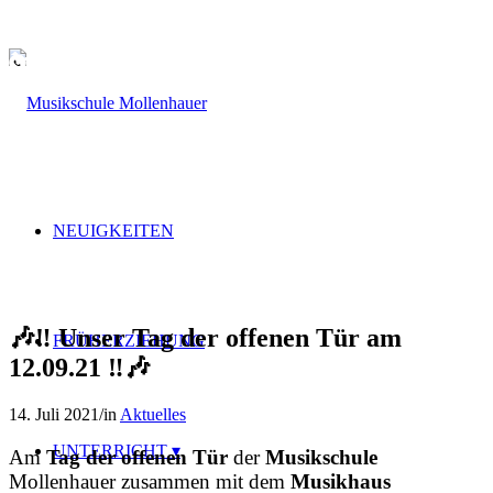
Link zu Facebook
Link zu Instagram
Link zu Youtube
KONTAKT
NEUIGKEITEN
🎶‼️ Unser Tag der offenen Tür am
FRÜHERZIEHUNG
12.09.21 ‼️🎶
14. Juli 2021
/
in
Aktuelles
UNTERRICHT
Am
Tag der offenen Tür
der
Musikschule
Mollenhauer zusammen mit dem
Musikhaus