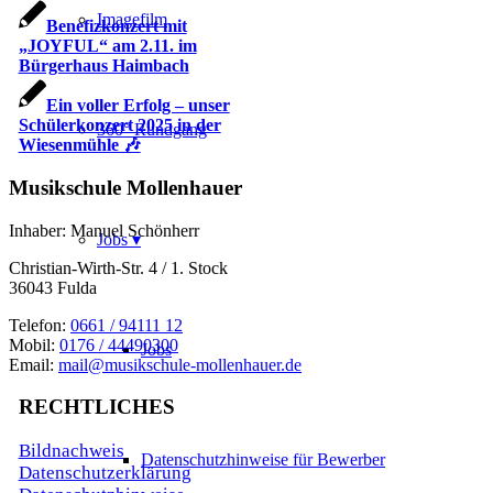
Imagefilm
Benefizkonzert mit
„JOYFUL“ am 2.11. im
Bürgerhaus Haimbach
Ein voller Erfolg – unser
Schülerkonzert 2025 in der
360° Rundgang
Wiesenmühle 🎶
Musikschule Mollenhauer
Inhaber: Manuel Schönherr
Jobs
Christian-Wirth-Str. 4 / 1. Stock
36043 Fulda
Telefon:
0661 / 94111 12
Mobil:
0176 / 44490300
Jobs
Email:
mail@musikschule-mollenhauer.de
RECHTLICHES
Bildnachweis
Datenschutzhinweise für Bewerber
Datenschutzerklärung